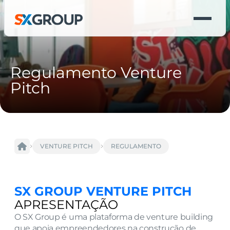
Regulamento Venture 
Pitch
VENTURE PITCH
REGULAMENTO
SX GROUP VENTURE PITCH
APRESENTAÇÃO
O SX Group é uma plataforma de venture building 
que apoia empreendedores na construção de 