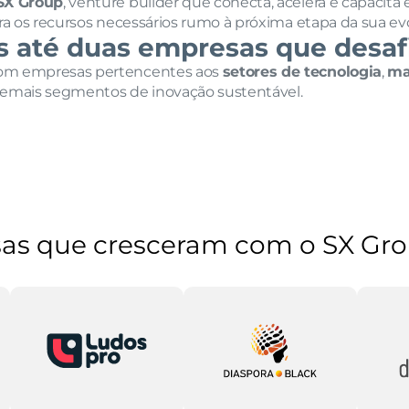
 SX Group
, venture builder que conecta, acelera e capacit
ra os recursos necessários rumo à próxima etapa da sua ev
s até duas empresas que desaf
com empresas pertencentes aos 
setores de tecnologia
, 
ma
a demais segmentos de inovação sustentável.
as que cresceram com o SX Gr