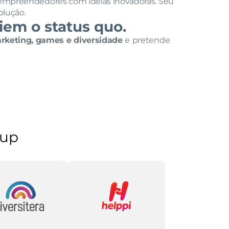
a empreendedores com ideias inovadoras. Seu 
olução.
iem o status quo.
rketing, games e diversidade 
e
pretende 
oup