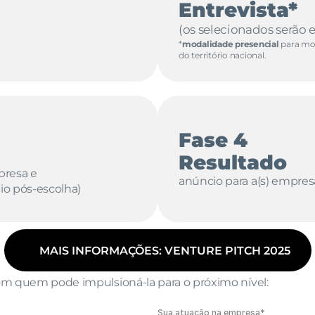
Entrevista*
(os selecionados serão 
*
modalidade presencial
 para mo
do território nacional.
Fase 4
Resultado
presa e 
anúncio para a(s) empresa(
o pós-escolha)
MAIS INFORMAÇÕES: VENTURE PITCH 2025
om quem pode impulsioná-la para o próximo nível:
Sua atuação na empresa*