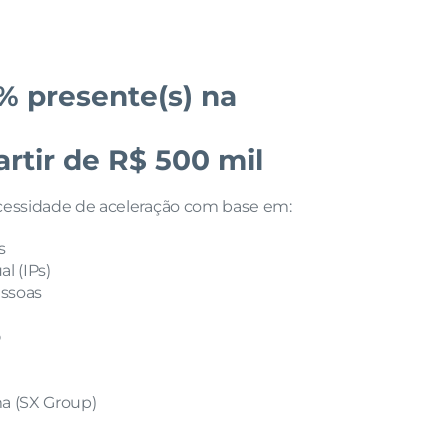
 presente(s) na 
rtir de R$ 500 mil
essidade de aceleração com base em: 
s
l (IPs)
essoas
p
a (SX Group)