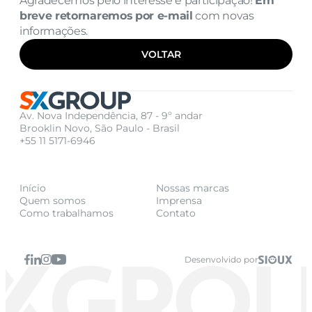
Agradecemos pelo interesse e participação! 
Em 
breve retornaremos
por e-mail
 com novas 
informações.
VOLTAR
Av. Nova Independência, 87 - 9º andar
Brooklin Novo, São Paulo - Brasil
+55 11 5171-6946
Início
Nossas marcas
Quem somos
Imprensa
Como trabalhamos
Contato
Desenvolvido por