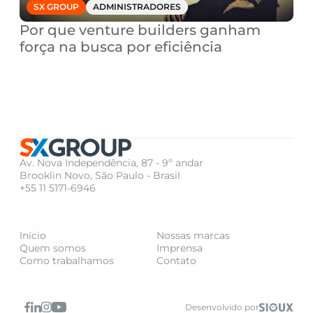
SX GROUP
ADMINISTRADORES
Por que venture builders ganham 
força na busca por eficiência
Av. Nova Independência, 87 - 9º andar
Brooklin Novo, São Paulo - Brasil
+55 11 5171-6946
Início
Nossas marcas
Quem somos
Imprensa
Como trabalhamos
Contato
Desenvolvido por