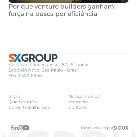
Por que venture builders ganham 
força na busca por eficiência
Av. Nova Independência, 87 - 9º andar
Brooklin Novo, São Paulo - Brasil
+55 11 5171-6946
Início
Nossas marcas
Quem somos
Imprensa
Como trabalhamos
Contato
Desenvolvido por