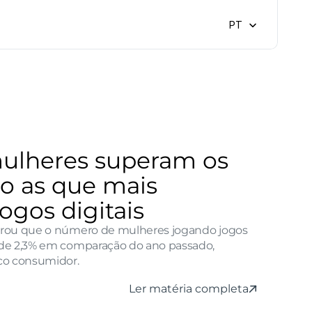
Select Language
PT
ulheres superam os 
 as que mais 
gos digitais
rou que o número de mulheres jogando jogos 
de 2,3% em comparação do ano passado, 
co consumidor.
Ler matéria completa