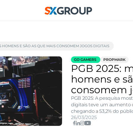
S HOMENS E SÃO AS QUE MAIS CONSOMEM JOGOS DIGITAIS
GO GAMERS 
PROPMARK
PGB 2025: m
homens e são
consomem jo
PGB 2025: A pesquisa most
digitais teve um aumento 
chegando a 53,2% do públi
26/03/2025