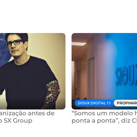
SIOUX DIGITAL 1:1
PROPMAR
nização antes de 
“Somos um modelo hí
o SX Group
ponta a ponta”, diz 