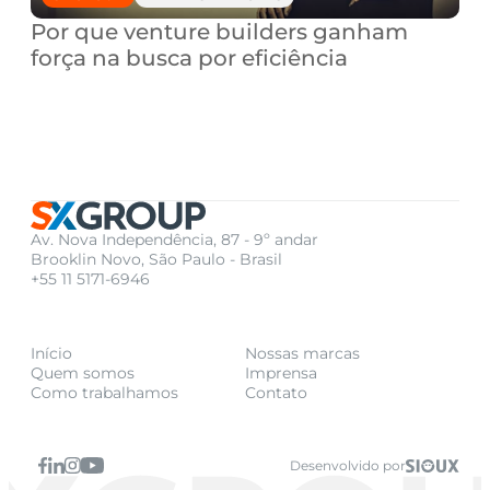
Por que venture builders ganham 
força na busca por eficiência
Av. Nova Independência, 87 - 9º andar
Brooklin Novo, São Paulo - Brasil
+55 11 5171-6946
Início
Nossas marcas
Quem somos
Imprensa
Como trabalhamos
Contato
Desenvolvido por