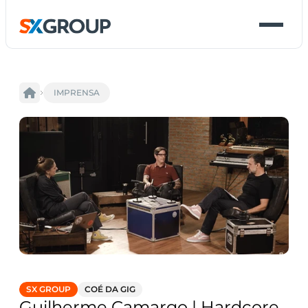
IMPRENSA
SX GROUP
COÉ DA GIG
Guilherme Camargo | Hardcore 