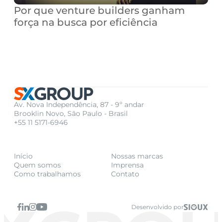
Por que venture builders ganham 
força na busca por eficiência
Av. Nova Independência, 87 - 9º andar
Brooklin Novo, São Paulo - Brasil
+55 11 5171-6946
Início
Nossas marcas
Quem somos
Imprensa
Como trabalhamos
Contato
Desenvolvido por