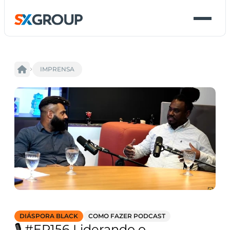
IMPRENSA
DIÁSPORA BLACK
COMO FAZER PODCAST
🎙️ #EP156 Liderando o 