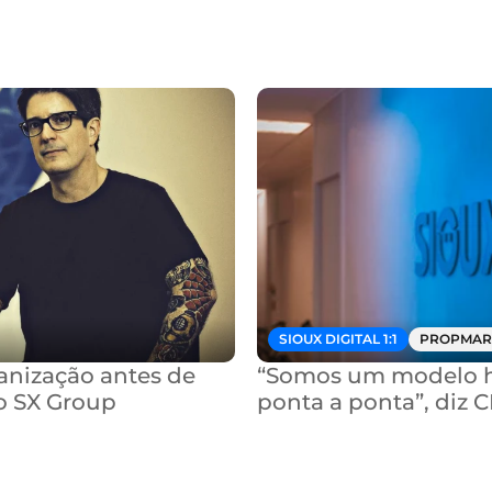
SIOUX DIGITAL 1:1
PROPMAR
nização antes de 
“Somos um modelo hí
o SX Group
ponta a ponta”, diz 