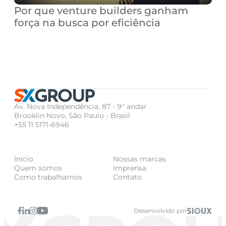
Por que venture builders ganham 
força na busca por eficiência
Av. Nova Independência, 87 - 9º andar
Brooklin Novo, São Paulo - Brasil
+55 11 5171-6946
Início
Nossas marcas
Quem somos
Imprensa
Como trabalhamos
Contato
Desenvolvido por