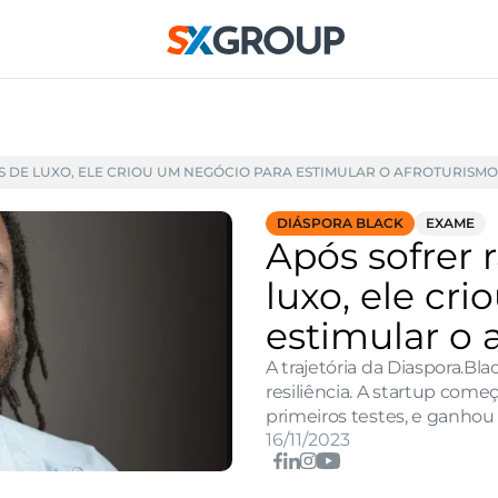
S DE LUXO, ELE CRIOU UM NEGÓCIO PARA ESTIMULAR O AFROTURISMO
DIÁSPORA BLACK
EXAME
Após sofrer 
luxo, ele cr
estimular o 
A trajetória da Diaspora.Bla
resiliência. A startup começ
primeiros testes, e ganhou
16/11/2023