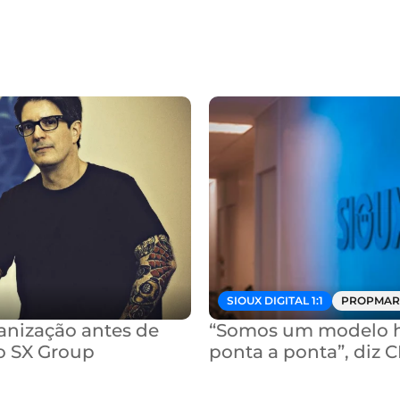
SIOUX DIGITAL 1:1
PROPMAR
nização antes de 
“Somos um modelo hí
o SX Group
ponta a ponta”, diz 