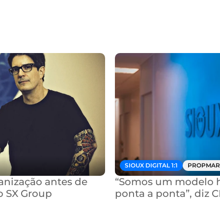
SIOUX DIGITAL 1:1
PROPMAR
nização antes de 
“Somos um modelo hí
o SX Group
ponta a ponta”, diz 