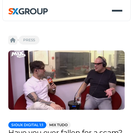
PRESS
SIOUX DIGITAL 1:1
MIX TUDO
Have you ever fallen for a scam?