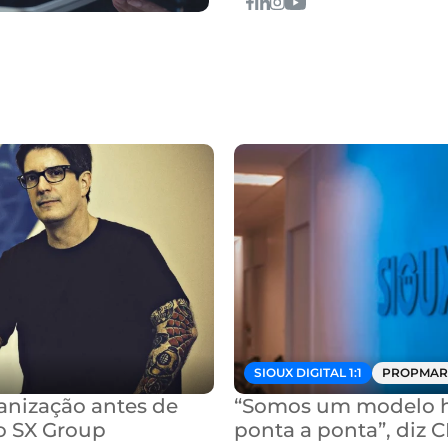
SIOUX DIGITAL 1:1
PROPMAR
nização antes de 
“Somos um modelo hí
o SX Group
ponta a ponta”, diz 