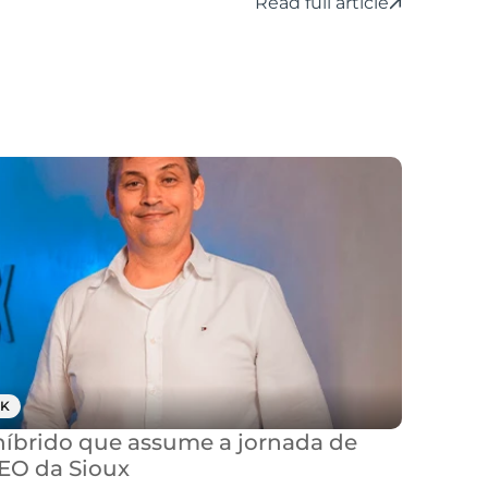
Read full article
K
brido que assume a jornada de 
CEO da Sioux