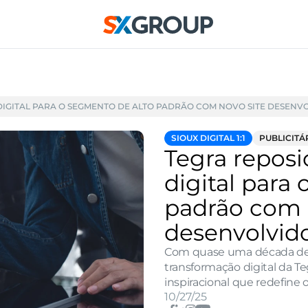
IGITAL PARA O SEGMENTO DE ALTO PADRÃO COM NOVO SITE DESENVO
SIOUX DIGITAL 1:1
PUBLICITÁ
Tegra reposi
digital para 
padrão com n
desenvolvido
Com quase uma década de par
transformação digital da T
inspiracional que redefine 
10/27/25