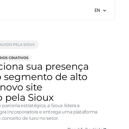
Select Language
EN
LVIDO PELA SIOUX
RIOS CRIATIVOS
ciona sua presença 
o segmento de alto 
ovo site 
 pela Sioux
ceria estratégica, a Sioux lidera a 
egra Incorporadora e entrega uma plataforma 
o conceito de luxo no setor.