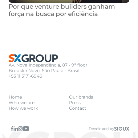
Por que venture builders ganham 
força na busca por eficiência
Av. Nova Independência, 87 - 9º floor
Brooklin Novo, São Paulo - Brasil
+55 11 5171-6946
Home
Our brands
Who we are
Press
How we work
Contact
Developed by