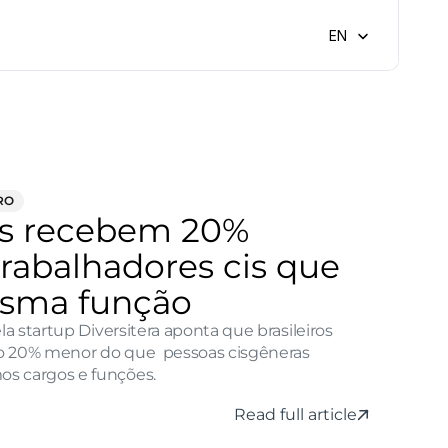
Select Language
EN
RO
ns recebem 20% 
abalhadores cis que 
sma função
 startup Diversitera aponta que brasileiros 
o 20% menor do que  pessoas cisgêneras 
 cargos e funções.
Read full article