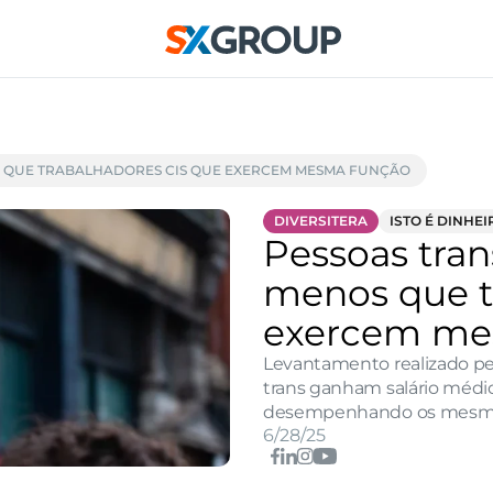
S QUE TRABALHADORES CIS QUE EXERCEM MESMA FUNÇÃO
DIVERSITERA
ISTO É DINHEI
Pessoas tra
menos que tr
exercem me
Levantamento realizado pela
trans ganham salário médi
desempenhando os mesmos
6/28/25