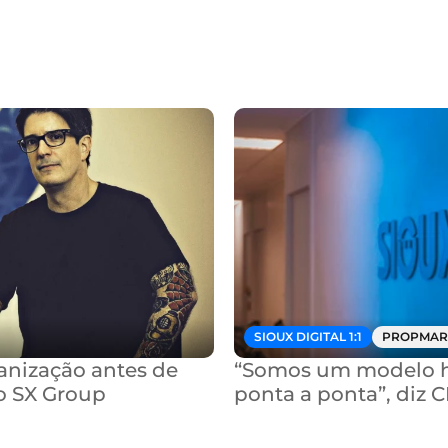
SIOUX DIGITAL 1:1
PROPMAR
nização antes de 
“Somos um modelo hí
o SX Group
ponta a ponta”, diz 