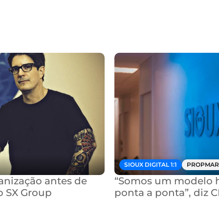
SIOUX DIGITAL 1:1
PROPMAR
nização antes de 
“Somos um modelo hí
o SX Group
ponta a ponta”, diz 