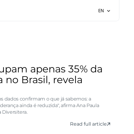
Select Language
EN
upam apenas 35% da 
 no Brasil, revela 
os dados confirmam o que já sabemos: a 
iderança ainda é reduzida", afirma Ana Paula 
 Diversitera.
Read full article